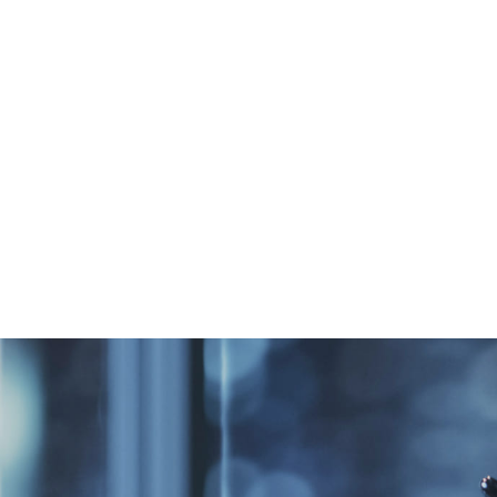
公
事
媒
招
客
司
业
体
聘
户
简
领
信
支
介
域
息
持