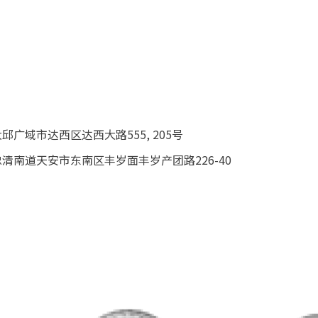
DRESS) 大邱广域市达西区达西大路555, 205号
ADDRESS) 忠清南道天安市东南区丰岁面丰岁产团路226-40